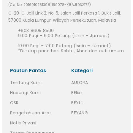
(Co. No. 201601028139)(1199078-X)(AJL932172)
C-20-G, Jalil Link 2, No. 5, Jalan Jalil Perkasa 1, Bukit Jalil,
57000 Kuala Lumpur, Wilayah Persekutuan. Malaysia
+603 8605 8500
9:00 Pagi – 6:00 Petang (Isnin – Jumaat)
10:00 Pagi – 7:00 Petang (Isnin – Jumaat)
*Ditutup pada hari Sabtu, Ahad dan cuti umum
Pautan Pantas
Kategori
Tentang Kami
AULORA
Hubungi Kami
BElixz
CSR
BEYUL
Pengetahuan Asas
BEYANG
Notis Privasi
Terma Penggunaan