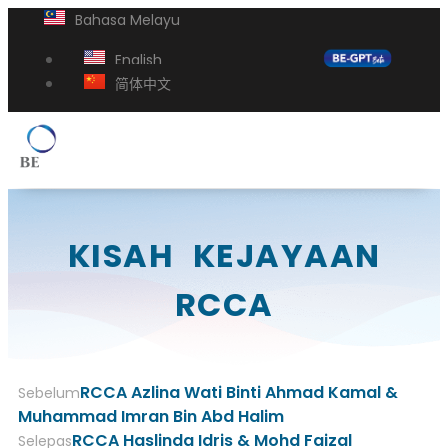
Bahasa Melayu
English
简体中文
KISAH KEJAYAAN
RCCA
RCCA Azlina Wati Binti Ahmad Kamal &
Sebelum
Muhammad Imran Bin Abd Halim
RCCA Haslinda Idris & Mohd Faizal
Selepas