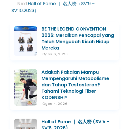
Hall of Fame ｜ 名人榜（SV‘9 –
Next
SV’10,2023）
BE THE LEGEND CONVENTION
2026: Meraikan Pencapai yang
Telah Mengubah Kisah Hidup
Mereka
Ogos 6, 2026
Adakah Pakaian Mampu
Mempengaruhi Metabolisme
dan Tahap Testosteron?
Fahami Teknologi Fiber
KODENSHI®
Ogos 4, 2026
Hall of Fame ｜ 名人榜 (SV’5 -
SV’6, 2026)