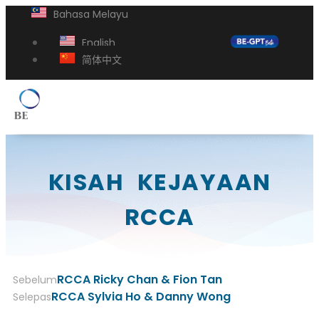
Bahasa Melayu
English
简体中文
KISAH KEJAYAAN
RCCA
RCCA Ricky Chan & Fion Tan
Sebelum
RCCA Sylvia Ho & Danny Wong
Selepas