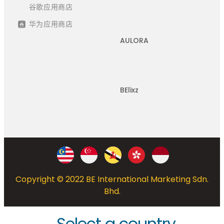
谷歌应用商店
华为应用商店
AULORA
BElixz
Copyright © 2022 BE International Marketing Sdn.
Bhd.
Select a country