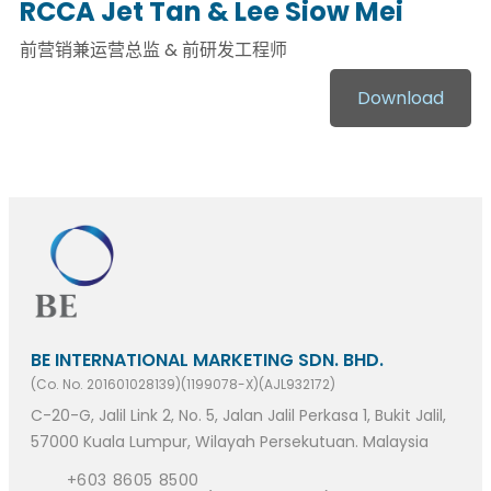
RCCA Jet Tan & Lee Siow Mei
前营销兼运营总监 & 前研发工程师
Download
BE INTERNATIONAL MARKETING SDN. BHD.
(Co. No. 201601028139)(1199078-X)(AJL932172)
C-20-G, Jalil Link 2, No. 5, Jalan Jalil Perkasa 1, Bukit Jalil,
57000 Kuala Lumpur, Wilayah Persekutuan. Malaysia
+603 8605 8500