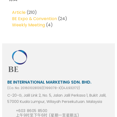
Article
(210)
BE Expo & Convention
(24)
Weekly Meeting
(4)
BE INTERNATIONAL MARKETING SDN. BHD.
(Co. No. 201601028139)(1199078-X)(AJL932172)
C-20-G, Jalil Link 2, No. 5, Jalan Jalil Perkasa 1, Bukit Jalil,
57000 Kuala Lumpur, Wilayah Persekutuan. Malaysia
+603 8605 8500
上午9时至下午6时 (星期一至星期五)