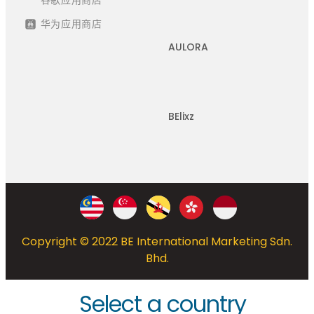
谷歌应用商店
华为应用商店
AULORA
BElixz
Copyright © 2022 BE International Marketing Sdn.
Bhd.
Select a country