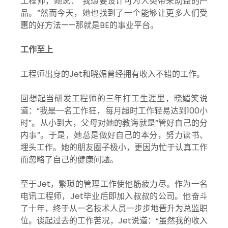
工程师，她说：“我想要设计可为人类带来助益的产
品。”然而今天，她也找到了一个能够让更多人们受
惠的好方法——那就是BE的事业平台。
工作至上
工程师出身的Jet和晓媚曾经拥有收入不错的工作。
回想起当研发工程师的三年打工生涯里，晓媚笑说
道：“我是一名工作狂，每月超时工作轻易达到100小
时”。从小到大，父母对她的教诲就是“管好自己的分
内事”。于是，她总是做好自己的本分，努力读书、
埋头工作。她的朋友圈子极小，更因为忙于认真工作
而忽略了自己的健康问题。
至于Jet，繁琐的管理工作使他筋疲力尽。作为一名
电讯工程师，Jet毕业后即加入叔叔的公司。他奋斗
了十年，终于从一名技术人员一步步地晋升为总监职
位。谈起过去的工作苦况，Jet说道：“虽然我的收入