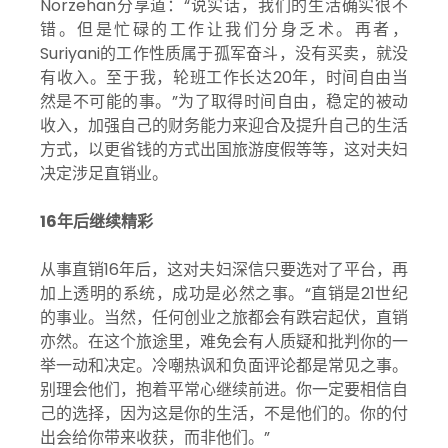
Norzehan分享道：“说实话，我们的生活确实很不
错。但是忙碌的工作让我们分身乏术。再者，
Suriyani的工作性质属于孤军奋斗，没有买卖，就没
有收入。至于我，轮班工作长达20年，时间自由当
然是不可能的事。”为了取得时间自由，稳定的被动
收入，加强自己的财务能力来迎合及提升自己的生活
方式，以更省钱的方式出国旅游度假等等，这对夫妇
决定涉足直销业。
16年后继续精彩
从事直销16年后，这对夫妇深信只要选对了平台，再
加上透明的系统，成功是必然之事。“直销是21世纪
的事业。当然，任何创业之旅都会有跌宕起伏，直销
亦然。在这个旅途里，难免会有人质疑和批判你的一
举一动和决定。冷嘲热讽和负面评论都是常见之事。
别理会他们，抱着平常心继续前进。你一定要相信自
己的选择，因为这是你的生活，不是他们的。你的付
出会给你带来收获，而非他们。”