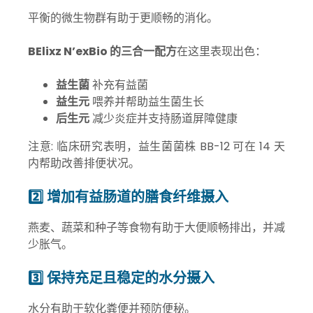
平衡的微生物群有助于更顺畅的消化。
BElixz N’exBio 的三合一配方
在这里表现出色：
益生菌
补充有益菌
益生元
喂养并帮助益生菌生长
后生元
减少炎症并支持肠道屏障健康
注意: 临床研究表明，益生菌菌株 BB-12 可在 14 天
内帮助改善排便状况。
2️⃣ 增加有益肠道的膳食纤维摄入
燕麦、蔬菜和种子等食物有助于大便顺畅排出，并减
少胀气。
3️⃣ 保持充足且稳定的水分摄入
水分有助于软化粪便并预防便秘。